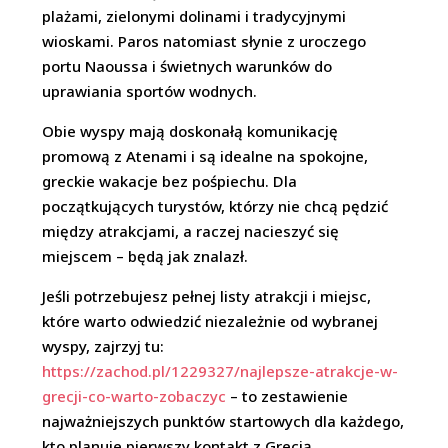
plażami, zielonymi dolinami i tradycyjnymi
wioskami. Paros natomiast słynie z uroczego
portu Naoussa i świetnych warunków do
uprawiania sportów wodnych.
Obie wyspy mają doskonałą komunikację
promową z Atenami i są idealne na spokojne,
greckie wakacje bez pośpiechu. Dla
początkujących turystów, którzy nie chcą pędzić
między atrakcjami, a raczej nacieszyć się
miejscem – będą jak znalazł.
Jeśli potrzebujesz pełnej listy atrakcji i miejsc,
które warto odwiedzić niezależnie od wybranej
wyspy, zajrzyj tu:
https://zachod.pl/1229327/najlepsze-atrakcje-w-
grecji-co-warto-zobaczyc
– to zestawienie
najważniejszych punktów startowych dla każdego,
kto planuje pierwszy kontakt z Grecją.