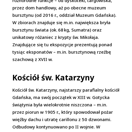
różnorodne funkcje – od dyskoteki, targowiska,
przez dom handlowy, aż po obecne muzeum
bursztynu (od 2016 r., oddział Muzeum Gdańska).
W zbiorach znajduje się m.in. największa bryła
bursztynu świata (ok. 68 kg, Sumatra) oraz
unikatowy różaniec z krypty św. Mikołaja.
Znajdujące się tu ekspozycje prezentują ponad
tysiąc eksponatów – m.in. bursztynową rzeźbę
szachową z XVII w.
Kościół św. Katarzyny
Kościół św. Katarzyny, najstarszy parafialny kościół
Gdańska, ma swój początek w XIII w. Gotycka
świątynia była wielokrotnie niszczona – m.in.
przez piorun w 1905 r., który spowodował pożar
więźby dachu i utratę carillonu z 50 dzwonami.
Odbudowy kontynuowano po II wojnie. W