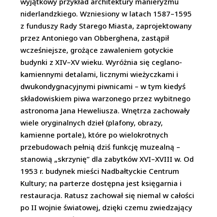
wyjątkowy przykład architektury manieryzmu
niderlandzkiego. Wzniesiony w latach 1587–1595
z funduszy Rady Starego Miasta, zaprojektowany
przez Antoniego van Obberghena, zastąpił
wcześniejsze, grożące zawaleniem gotyckie
budynki z XIV–XV wieku. Wyróżnia się ceglano-
kamiennymi detalami, licznymi wieżyczkami i
dwukondygnacyjnymi piwnicami – w tym kiedyś
składowiskiem piwa warzonego przez wybitnego
astronoma Jana Heweliusza. Wnętrza zachowały
wiele oryginalnych dzieł (plafony, obrazy,
kamienne portale), które po wielokrotnych
przebudowach pełnią dziś funkcję muzealną –
stanowią „skrzynię” dla zabytków XVI–XVIII w. Od
1953 r. budynek mieści Nadbałtyckie Centrum
Kultury; na parterze dostępna jest księgarnia i
restauracja. Ratusz zachował się niemal w całości
po II wojnie światowej, dzięki czemu zwiedzający