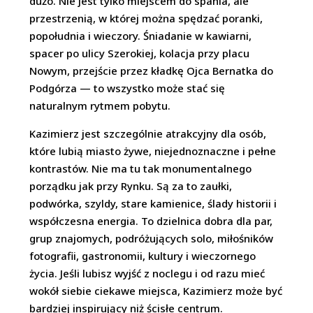
dużo. Nie jest tylko miejscem do spania, ale
przestrzenią, w której można spędzać poranki,
popołudnia i wieczory. Śniadanie w kawiarni,
spacer po ulicy Szerokiej, kolacja przy placu
Nowym, przejście przez kładkę Ojca Bernatka do
Podgórza — to wszystko może stać się
naturalnym rytmem pobytu.
Kazimierz jest szczególnie atrakcyjny dla osób,
które lubią miasto żywe, niejednoznaczne i pełne
kontrastów. Nie ma tu tak monumentalnego
porządku jak przy Rynku. Są za to zaułki,
podwórka, szyldy, stare kamienice, ślady historii i
współczesna energia. To dzielnica dobra dla par,
grup znajomych, podróżujących solo, miłośników
fotografii, gastronomii, kultury i wieczornego
życia. Jeśli lubisz wyjść z noclegu i od razu mieć
wokół siebie ciekawe miejsca, Kazimierz może być
bardziej inspirujący niż ścisłe centrum.